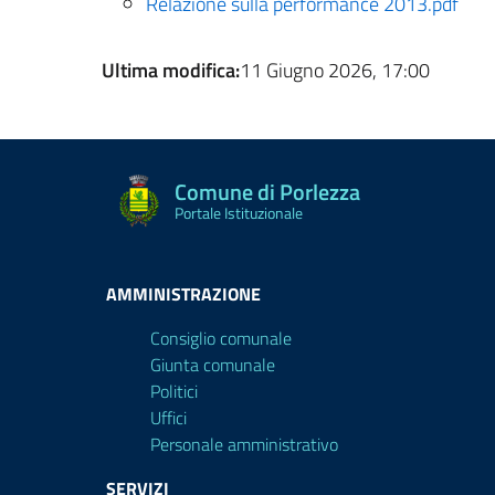
Relazione sulla performance 2013.pdf
Ultima modifica:
11 Giugno 2026, 17:00
Comune di Porlezza
Portale Istituzionale
AMMINISTRAZIONE
Consiglio comunale
Giunta comunale
Politici
Uffici
Personale amministrativo
SERVIZI