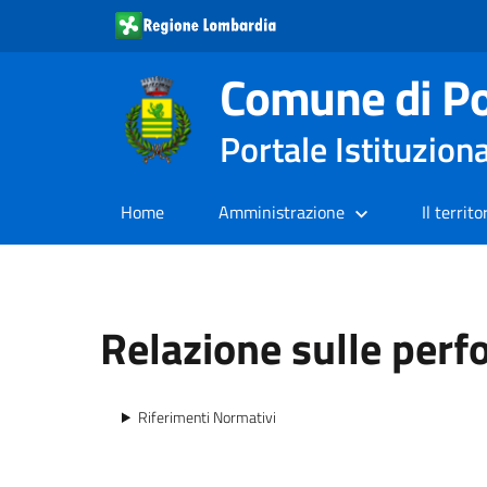
Comune di Po
Portale Istituzion
Home
Amministrazione
Il territo
Relazione sulle per
Riferimenti Normativi