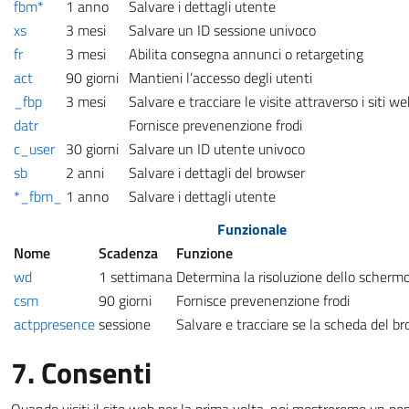
fbm*
1 anno
Salvare i dettagli utente
xs
3 mesi
Salvare un ID sessione univoco
fr
3 mesi
Abilita consegna annunci o retargeting
act
90 giorni
Mantieni l’accesso degli utenti
_fbp
3 mesi
Salvare e tracciare le visite attraverso i siti we
datr
Fornisce prevenenzione frodi
c_user
30 giorni
Salvare un ID utente univoco
sb
2 anni
Salvare i dettagli del browser
*_fbm_
1 anno
Salvare i dettagli utente
Funzionale
Nome
Scadenza
Funzione
wd
1 settimana
Determina la risoluzione dello scherm
csm
90 giorni
Fornisce prevenenzione frodi
actppresence
sessione
Salvare e tracciare se la scheda del br
7. Consenti