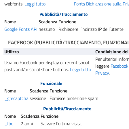
webfonts.
Leggi tutto
Fonts Dichiarazione sulla Pri
Pubblicità/Tracciamento
Nome
Scadenza
Funzione
Google Fonts API
nessuno
Richiedere l’indirizzo IP dell’utente
FACEBOOK
(PUBBLICITÀ/TRACCIAMENTO, FUNZIONALE
Utilizzo
Condivisione dei
Per ulteriori infor
Usiamo Facebook per display of recent social
leggere
Facebook 
posts and/or social share buttons.
Leggi tutto
Privacy
.
Funzionale
Nome
Scadenza
Funzione
_grecaptcha
sessione
Fornisce protezione spam
Pubblicità/Tracciamento
Nome
Scadenza
Funzione
_fbc
2 anni
Salvare l’ultima visita