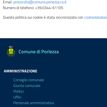
Email:
protocollo@comune.porlezza.co.it
Numero di telefono: +39.0344-61105
Questa politica sui cookie è stata sincronizzata con
cookiedatabas
Comune di Porlezza
AMMINISTRAZIONE
Consiglio comunale
Giunta comunale
Politici
Uffici
Personale amministrativo