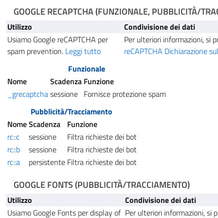
GOOGLE RECAPTCHA
(FUNZIONALE, PUBBLICITÀ/TR
Utilizzo
Condivisione dei dati
Usiamo Google reCAPTCHA per
Per ulteriori informazioni, si 
spam prevention.
Leggi tutto
reCAPTCHA Dichiarazione sul
Funzionale
Nome
Scadenza
Funzione
_grecaptcha
sessione
Fornisce protezione spam
Pubblicità/Tracciamento
Nome
Scadenza
Funzione
rc::c
sessione
Filtra richieste dei bot
rc::b
sessione
Filtra richieste dei bot
rc::a
persistente
Filtra richieste dei bot
GOOGLE FONTS
(PUBBLICITÀ/TRACCIAMENTO)
Utilizzo
Condivisione dei dati
Usiamo Google Fonts per display of
Per ulteriori informazioni, si