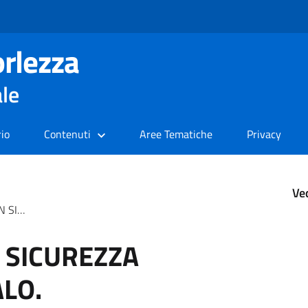
rlezza
ale
rio
Contenuti
Aree Tematiche
Privacy
Ve
ER PALO.
N SICUREZZA
LO.