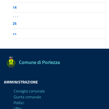
14
...
26
>>
Comune di Porlezza
AMMINISTRAZIONE
Consiglio comunale
Giunta comunale
Politici
Uffici