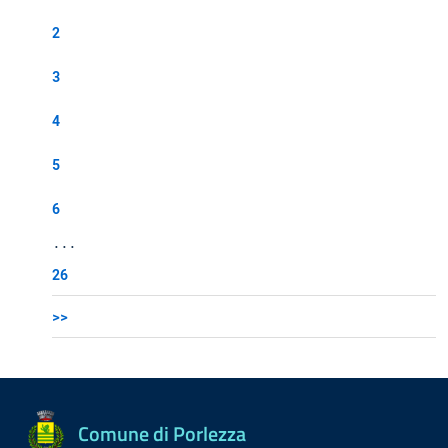
2
3
4
5
6
...
26
>>
Comune di Porlezza