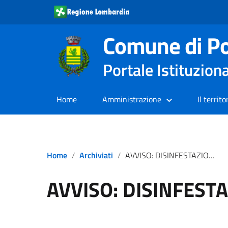
Comune di Po
Portale Istituzion
Home
Amministrazione
Il territo
Home
Archiviati
AVVISO: DISINFESTAZIONE ZANZARE
AVVISO: DISINFEST