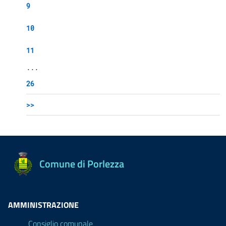
9
10
11
...
26
>>
Comune di Porlezza
AMMINISTRAZIONE
Consiglio comunale