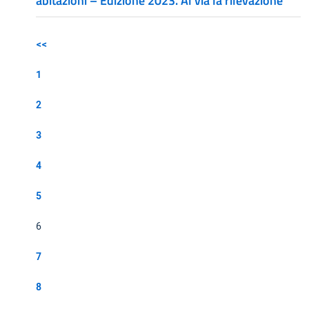
abitazioni – Edizione 2023. Al via la rilevazione
<<
1
2
3
4
5
6
7
8