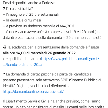
Posti disponibili anche a Porlezza.
❓ Di cosa si tratta?
– l’impegno è di 25 ore settimanali
– la durata è di 12 mesi
– è previsto un rimborso mensile di 444,30 €
– è necessario avere un’età compresa tra i 18 e i 28 anni (alla
data di presentazione della domanda – 29 anni non compiuti)
📆 la scadenza per la presentazione delle domande è fissata
alle ore 14,00 di mercoledì 26 gennaio 2022
.
👉 qui il link del bando (
https://www.politichegiovanili.gov.it/
…/bando-ordinario-20…/
)
❓ Le domande di partecipazione da parte dei candidati si
possono presentare solo attraverso SPID (Sistema Pubblico di
Identità Digitale) vedi il link di riferimento:
https://domandaonline.serviziocivile.it/.
Il Dipartimento Servizio Civile ha anche previsto, come l’anno
scorso, un sito per indirizzare al meglio i giovani nelle loro scelte