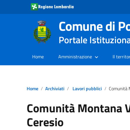
Comune di Po
Portale Istituzion
Home
Amministrazione
Il territo
Home
Archiviati
Lavori pubblici
Comunità Montana Val
Comunità Montana Val
Ceresio