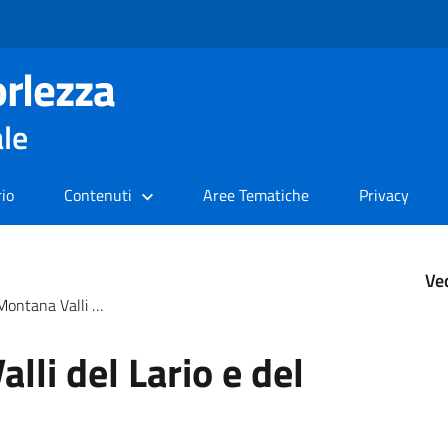
rlezza
ale
rio
Contenuti
Aree Tematiche
Privacy
Ve
li del Lario e del Ceresio
li del Lario e del