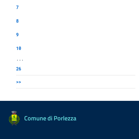
7
8
9
10
...
26
>>
Comune di Porlezza