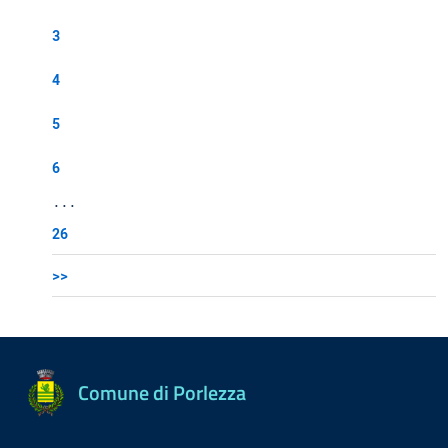
3
4
5
6
...
26
>>
Comune di Porlezza