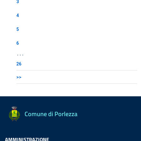
3
4
5
6
...
26
>>
Comune di Porlezza
AMMINISTRAZIONE