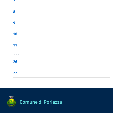
7
8
9
10
11
...
26
>>
Comune di Porlezza