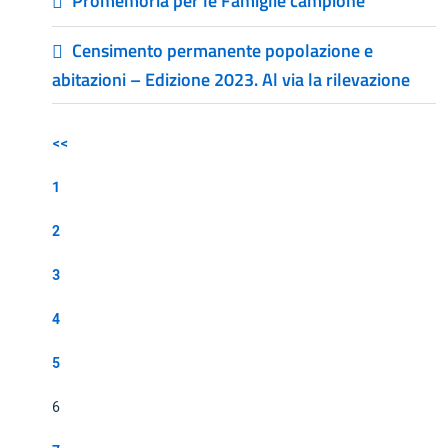
Promemoria per le Famiglie campione
Censimento permanente popolazione e
abitazioni – Edizione 2023. Al via la rilevazione
<<
1
2
3
4
5
6