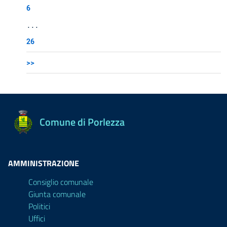
6
...
26
>>
Comune di Porlezza
AMMINISTRAZIONE
Consiglio comunale
Giunta comunale
Politici
Uffici