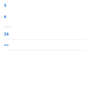
5
6
...
26
>>