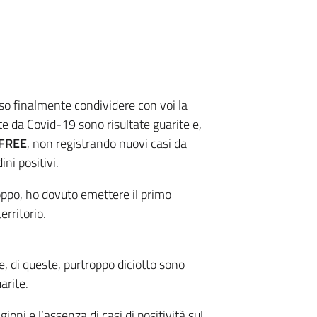
sso finalmente condividere con voi la
te da Covid-19 sono risultate guarite e,
FREE
, non registrando nuovi casi da
ni positivi.
oppo, ho dovuto emettere il primo
rritorio.
, di queste, purtroppo diciotto sono
arite.
ioni e l’assenza di casi di positività sul