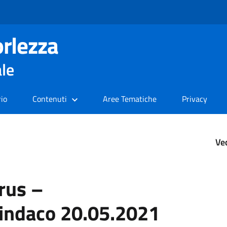
rlezza
ale
rio
Contenuti
Aree Tematiche
Privacy
Ve
rus –
indaco 20.05.2021