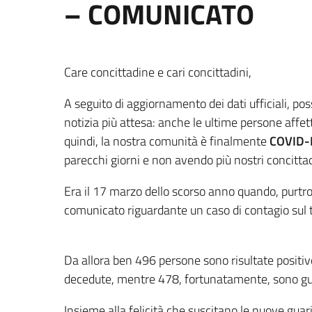
– COMUNICATO
Care concittadine e cari concittadini,
A seguito di aggiornamento dei dati ufficiali, po
notizia più attesa: anche le ultime persone affet
quindi, la nostra comunità è finalmente
COVID-
parecchi giorni e non avendo più nostri concittadi
Era il 17 marzo dello scorso anno quando, purtr
comunicato riguardante un caso di contagio sul te
Da allora ben 496 persone sono risultate positive
decedute, mentre 478, fortunatamente, sono gu
Insieme alla felicità che suscitano le nuove guarig