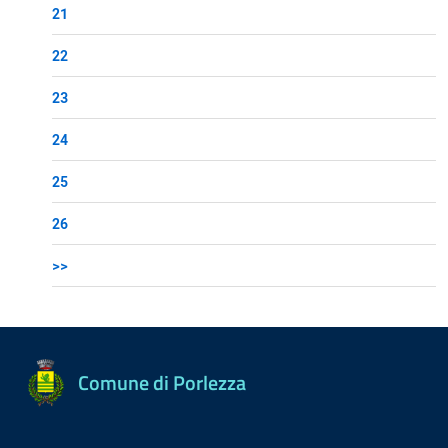
21
22
23
24
25
26
>>
Comune di Porlezza