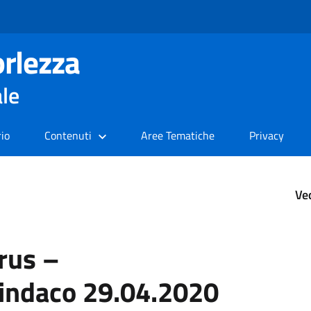
rlezza
ale
rio
Contenuti
Aree Tematiche
Privacy
Ve
rus –
indaco 29.04.2020