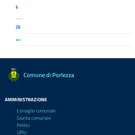
6
...
26
>>
Comune di Porlezza
AMMINISTRAZIONE
Consiglio comunale
Giunta comunale
Politici
Uffici