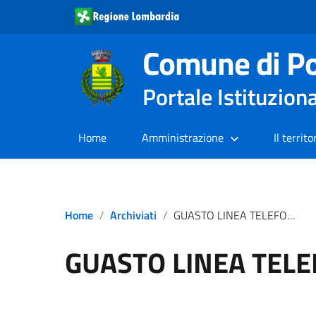
Comune di Po
Portale Istituzion
Home
Amministrazione
Il territo
Home
Archiviati
GUASTO LINEA TELEFONICA
GUASTO LINEA TELE