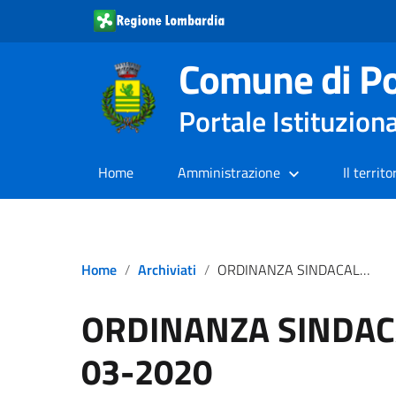
Comune di Po
Portale Istituzion
Home
Amministrazione
Il territo
Home
Archiviati
ORDINANZA SINDACALE N. 10 DEL 18-03-2020
ORDINANZA SINDACA
03-2020