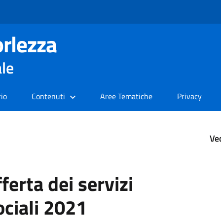
rlezza
ale
rio
Contenuti
Aree Tematiche
Privacy
Ve
ferta dei servizi
ociali 2021