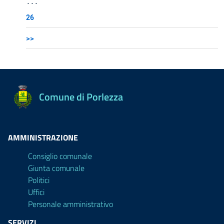
...
26
>>
Comune di Porlezza
AMMINISTRAZIONE
Consiglio comunale
Giunta comunale
Politici
Uffici
Personale amministrativo
SERVIZI