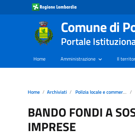
Comune di Po
Portale Istituzion
Home
Amministrazione
Il territo
Home
Archiviati
Polizia locale e commercio
BANDO FONDI A SO
IMPRESE