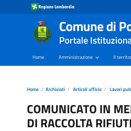
Comune di Po
Portale Istituzion
Home
Amministrazione
Il territo
Home
Archiviati
Articoli ufficio
Lavori pub
COMUNICATO IN MER
DI RACCOLTA RIFIUT