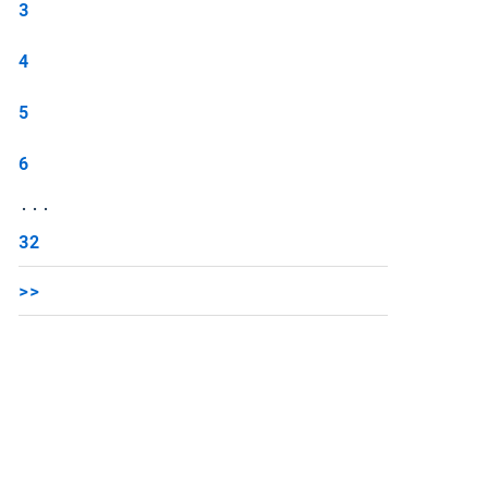
3
4
5
6
...
32
>>