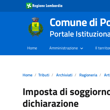
Comune di Po
Portale Istituzion
Home
Amministrazione
Il territo
Home
Tributi
Archiviati
Ragioneria
Art
Imposta di soggiorno
dichiarazione