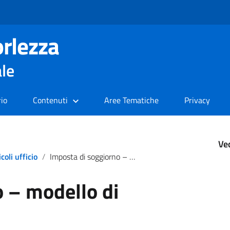
rlezza
ale
rio
Contenuti
Aree Tematiche
Privacy
Ve
icoli ufficio
Imposta di soggiorno – modello di dichiarazione
 – modello di