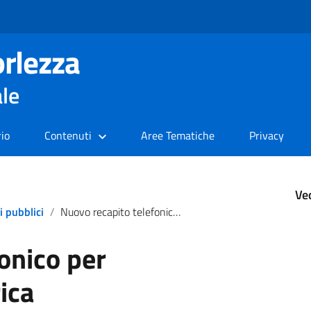
rlezza
ale
rio
Contenuti
Aree Tematiche
Privacy
Ve
i pubblici
Nuovo recapito telefonico per appuntamenti discarica
onico per
ica