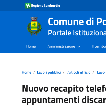
Comune di Po
Portale Istituzion
Home
Amministrazione
Il territo
Home
Lavori pubblici
Articoli ufficio
Lavor
Nuovo recapito telef
appuntamenti discar