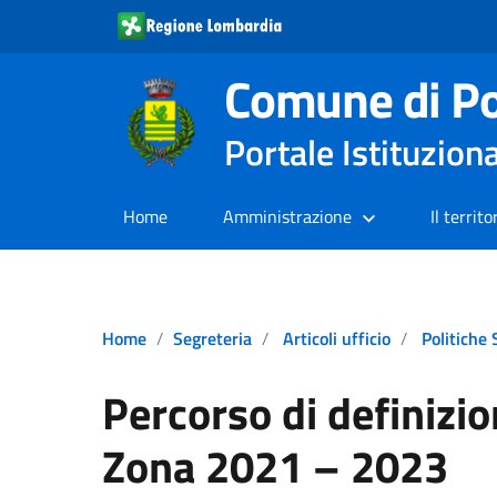
Comune di Po
Portale Istituzion
Home
Amministrazione
Il territo
Home
Segreteria
Articoli ufficio
Politiche 
Percorso di definizio
Zona 2021 – 2023