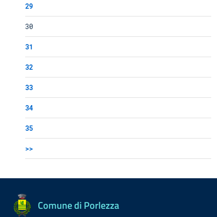
29
30
31
32
33
34
35
>>
Comune di Porlezza