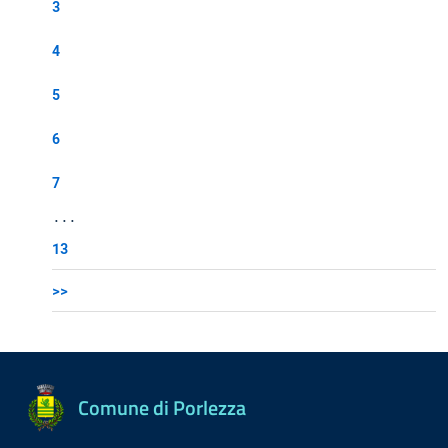
3
4
5
6
7
...
13
>>
Comune di Porlezza