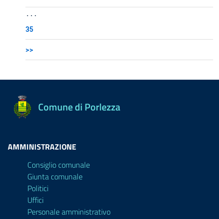
...
35
>>
Comune di Porlezza
AMMINISTRAZIONE
Consiglio comunale
Giunta comunale
Politici
Uffici
Personale amministrativo