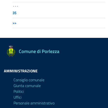
...
35
>>
Comune di Porlezza
AMMINISTRAZIONE
Consiglio comunale
Giunta comunale
Politici
Uffici
Personale amministrativo