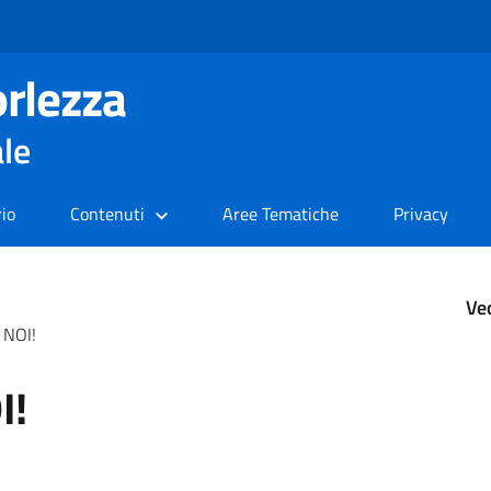
rlezza
ale
rio
Contenuti
Aree Tematiche
Privacy
Ve
 NOI!
I!