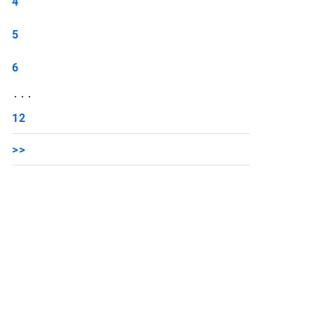
4
5
6
...
12
>>