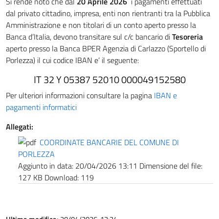
Si rende noto che dal
20 Aprile 2026
i pagamenti effettuati
dal privato cittadino, impresa, enti non rientranti tra la Pubblica
Amministrazione e non titolari di un conto aperto presso la
Banca d’Italia, devono transitare sul c/c bancario di
Tesoreria
aperto presso la Banca BPER Agenzia di Carlazzo (Sportello di
Porlezza) il cui codice IBAN e’ il seguente:
IT 32 Y 05387 52010 000049152580
Per ulteriori informazioni consultare la pagina
IBAN e
pagamenti informatici
Allegati:
COORDINATE BANCARIE DEL COMUNE DI
PORLEZZA
Aggiunto in data:
20/04/2026 13:11
Dimensione del file:
127 KB
Download:
119