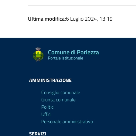
Ultima modifica:
6 Luglio 2024, 13:19
Comune di Porlezza
Portale Istituzionale
AMMINISTRAZIONE
Consiglio comunale
Giunta comunale
Politici
Uffici
Personale amministrativo
SERVIZI