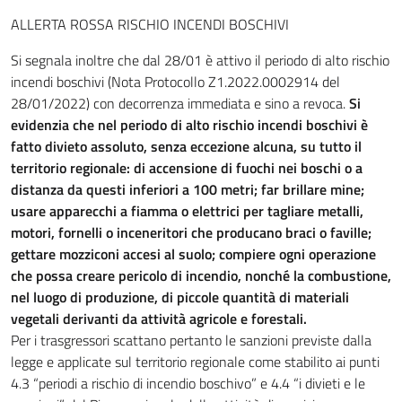
ALLERTA ROSSA RISCHIO INCENDI BOSCHIVI
Si segnala inoltre che dal 28/01 è attivo il periodo di alto rischio
incendi boschivi (Nota Protocollo Z1.2022.0002914 del
28/01/2022) con decorrenza immediata e sino a revoca.
Si
evidenzia che nel periodo di alto rischio incendi boschivi è
fatto divieto assoluto, senza eccezione alcuna, su tutto il
territorio regionale: di accensione di fuochi nei boschi o a
distanza da questi inferiori a 100 metri; far brillare mine;
usare apparecchi a fiamma o elettrici per tagliare metalli,
motori, fornelli o inceneritori che producano braci o faville;
gettare mozziconi accesi al suolo; compiere ogni operazione
che possa creare pericolo di incendio, nonché la combustione,
nel luogo di produzione, di piccole quantità di materiali
vegetali derivanti da attività agricole e forestali.
Per i trasgressori scattano pertanto le sanzioni previste dalla
legge e applicate sul territorio regionale come stabilito ai punti
4.3 “periodi a rischio di incendio boschivo” e 4.4 “i divieti e le