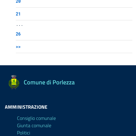
20
21
...
26
>>
Comune di Porlezza
AMMINISTRAZIONE
Consiglio comunale
Giunta comunale
Politici