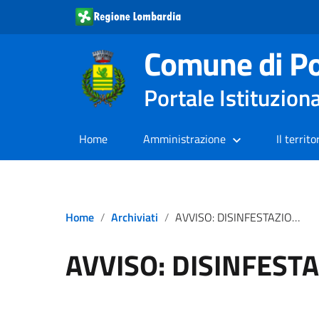
Comune di Po
Portale Istituzion
Home
Amministrazione
Il territo
Home
Archiviati
AVVISO: DISINFESTAZIONE ZANZARE
AVVISO: DISINFEST