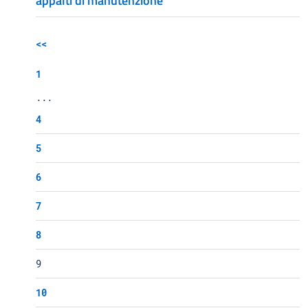
appalti di manutenzione
<<
1
...
4
5
6
7
8
9
10