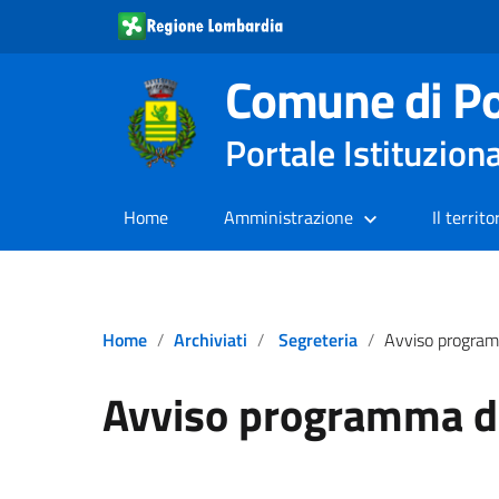
Comune di Po
Portale Istituzion
Home
Amministrazione
Il territo
Home
Archiviati
Segreteria
Avviso programma 
Avviso programma 