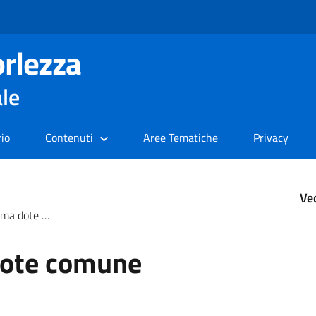
rlezza
ale
rio
Contenuti
Aree Tematiche
Privacy
Ve
dote comune
dote comune