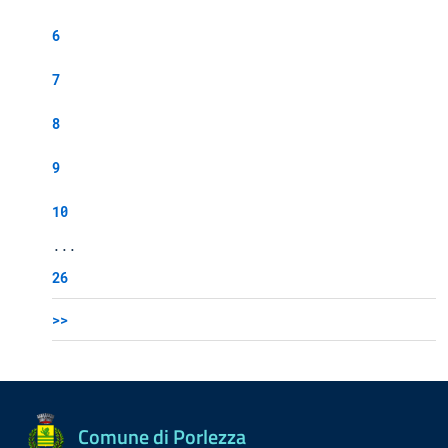
6
7
8
9
10
...
26
>>
Comune di Porlezza