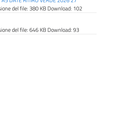
A5 DATE RITIRO VERDE 2026 27
one del file:
380 KB
Download:
102
one del file:
646 KB
Download:
93