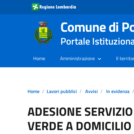
Comune di Po
Portale Istituzion
Home
Amministrazione
Il territo
Home
Lavori pubblici
Avvisi
In evidenza
ADESIONE SERVIZIO
VERDE A DOMICILIO