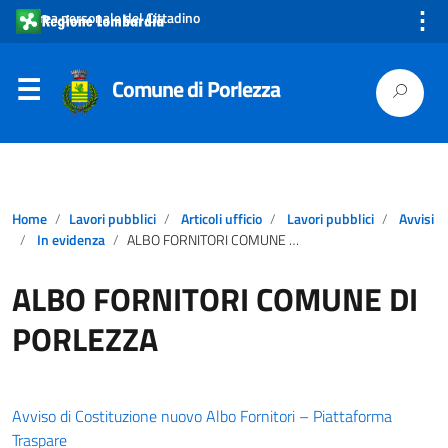
⋮
Area personale del Cittadino
Comune di Porlezza
Home
Lavori pubblici
Articoli ufficio
Lavori pubblici
Avvisi
In evidenza
ALBO FORNITORI COMUNE DI PORLEZZA
ALBO FORNITORI COMUNE DI
PORLEZZA
Avviso di Costituzione nuovo Albo Fornitori – Piattaforma
Traspare