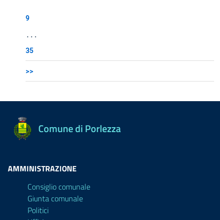
9
...
35
>>
Comune di Porlezza
AMMINISTRAZIONE
Consiglio comunale
Giunta comunale
Politici