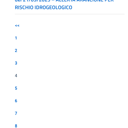
RISCHIO IDROGEOLOGICO
<<
1
2
3
4
5
6
7
8