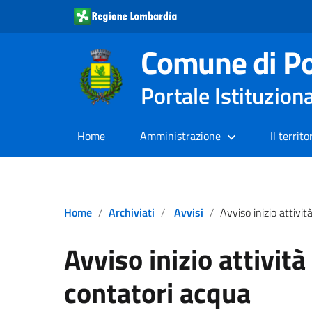
Comune di Po
Portale Istituzion
Home
Amministrazione
Il territo
Home
Archiviati
Avvisi
Avviso inizio attività di lettura conta
Avviso inizio attività
contatori acqua