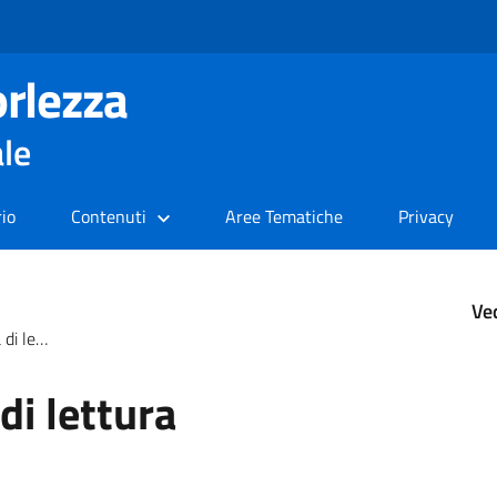
rlezza
ale
rio
Contenuti
Aree Tematiche
Privacy
Ve
tori acqua
 di lettura