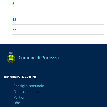
6
...
12
>>
Comune di Porlezza
AMMINISTRAZIONE
Consiglio comunale
Giunta comunale
Politici
Uffici