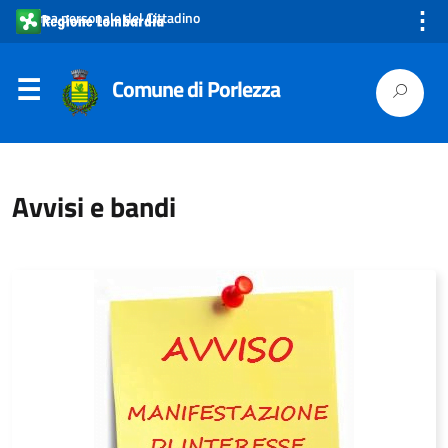
⋮
Area personale del Cittadino
Comune di Porlezza
Avvisi e bandi