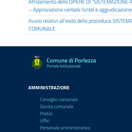
Affidamento delle OPERE DI “SISTEMAZION
– Approvazione verbale Sintel e aggiudicazione 
Avvisi relativi all’esito della procedura: S
COMUNALE
Comune di Porlezza
Portale Istituzionale
AMMINISTRAZIONE
Consiglio comunale
Giunta comunale
Politici
Uffici
Personale amministrativo