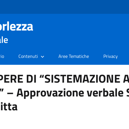
rlezza
ale
rio
Contenuti
Aree Tematiche
Privacy
 OPERE DI “SISTEMAZIONE
– Approvazione verbale S
itta