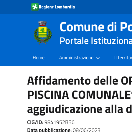
Comune di Po
Portale Istituzion
Home
Amministrazione
Il territo
Affidamento delle
PISCINA COMUNALE” 
aggiudicazione alla d
CIG/ID:
9841952BB6
Data pubblicazione:
08/06/2023