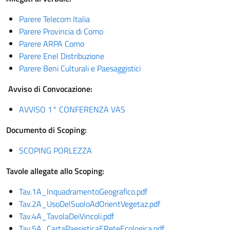
Parere Telecom Italia
Parere Provincia di Como
Parere ARPA Como
Parere Enel Distribuzione
Parere Beni Culturali e Paesaggistici
Avviso di Convocazione:
AVVISO 1° CONFERENZA VAS
Documento di Scoping:
SCOPING PORLEZZA
Tavole allegate allo Scoping:
Tav.1A_InquadramentoGeografico.pdf
Tav.2A_UsoDelSuoloAdOrientVegetaz.pdf
Tav.4A_TavolaDeiVincoli.pdf
Tav.5A_CartaPaesisticaEReteEcologica.pdf