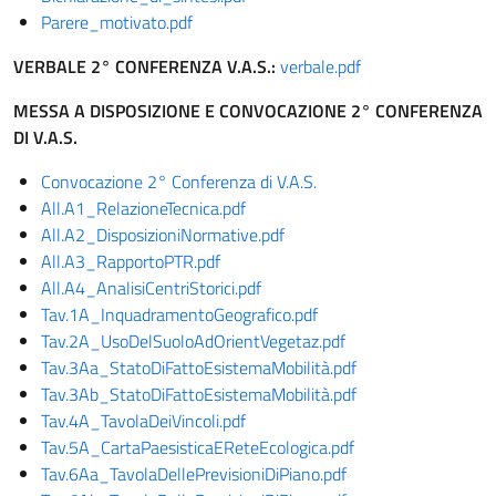
Parere_motivato.pdf
VERBALE 2° CONFERENZA V.A.S.:
verbale.pdf
MESSA A DISPOSIZIONE E CONVOCAZIONE 2° CONFERENZA
DI V.A.S.
Convocazione 2° Conferenza di V.A.S.
All.A1_RelazioneTecnica.pdf
All.A2_DisposizioniNormative.pdf
All.A3_RapportoPTR.pdf
All.A4_AnalisiCentriStorici.pdf
Tav.1A_InquadramentoGeografico.pdf
Tav.2A_UsoDelSuoloAdOrientVegetaz.pdf
Tav.3Aa_StatoDiFattoEsistemaMobilità.pdf
Tav.3Ab_StatoDiFattoEsistemaMobilità.pdf
Tav.4A_TavolaDeiVincoli.pdf
Tav.5A_CartaPaesisticaEReteEcologica.pdf
Tav.6Aa_TavolaDellePrevisioniDiPiano.pdf