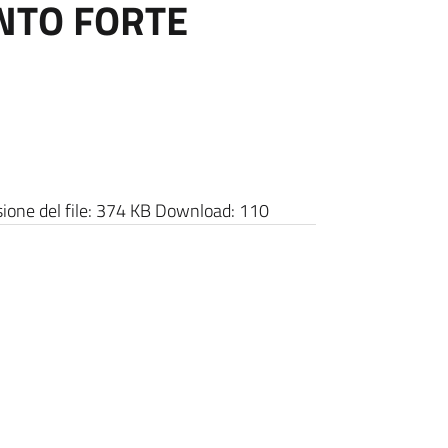
NTO FORTE
one del file:
374 KB
Download:
110